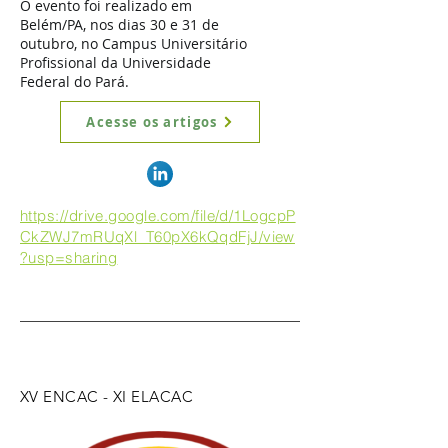
O evento foi realizado em
Belém/PA, nos dias 30 e 31 de
outubro, no Campus Universitário
Profissional da Universidade
Federal do Pará.
Acesse os artigos
https://drive.google.com/file/d/1LogcpP
CkZWJ7mRUqXl_T60pX6kQqdFjJ/view
?usp=sharing
XV ENCAC - XI ELACAC