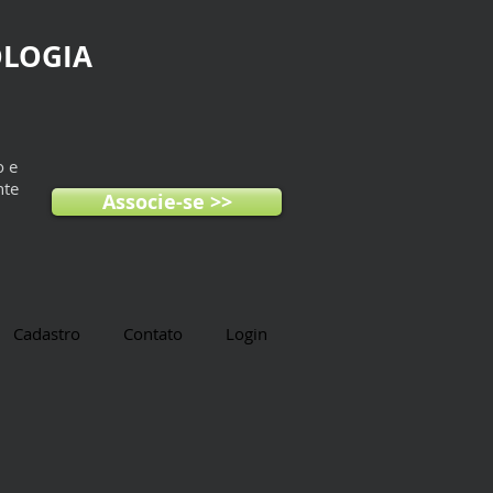
OLOGIA
o e
nte
Associe-se >>
Cadastro
Contato
Login