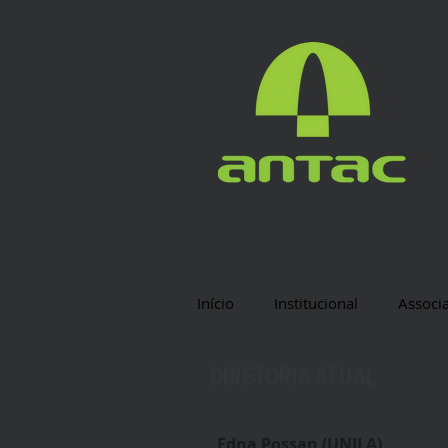
Início
Institucional
Associ
DIRETORIA ATUAL
Edna Possan (UNILA)