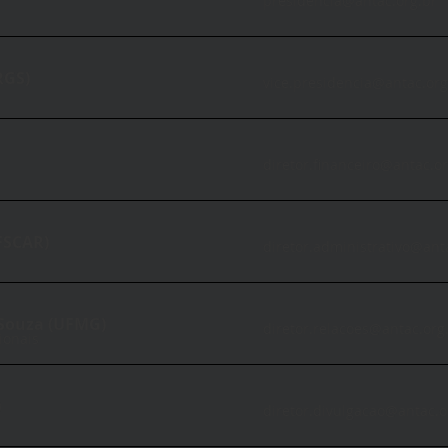
presidencia@antac.org.br
RGS)
vice.presidencia@antac.org
diretor.financeiro@antac.or
FSCAR)
diretor.administrativo@ant
 Souza (UFMG)
diretor.relacoes@antac.org
ionais
)
diretor.divulgacao@antac.o