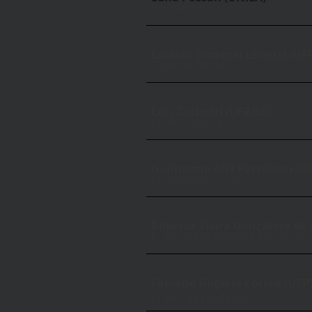
Presidente
Luciani Somensi Lorenzi (UF
Vice-presidente
Laís Zuchetti (UFRGS)
Diretor Financeiro
Guilherme Aris Parsekian (U
Diretor Administrativo
Roberta Vieira Gonçalves de
Diretora de Relações Inter-instituc
Fabiano Rogerio Corrêa (USP
Diretor de Divulgação