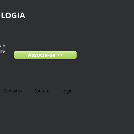
OLOGIA
o e
nte
Associe-se >>
Cadastro
Contato
Login