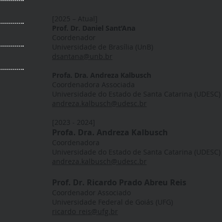
[2025 – Atual]
Prof. Dr. Daniel Sant’Ana
Coordenador
Universidade de Brasília (UnB)
dsantana@unb.br
Profa. Dra. Andreza Kalbusch
Coordenadora Associada
Universidade do Estado de Santa Catarina (UDESC)
andreza.kalbusch@udesc.br
[2023 - 2024]
Prof
a
. Dra. Andreza Kalbusch
Coordenadora
Universidade do Estado de Santa Catarina (UDESC)
andreza.kalbusch@udesc.br
Prof. Dr. Ricardo Prado Abreu Reis
Coordenador Associado
Universidade Federal de Goiás (UFG)
ricardo_reis@ufg.br