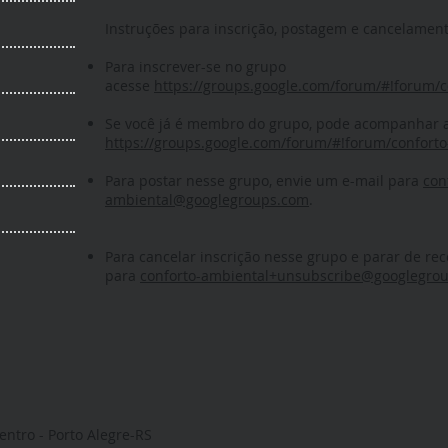
Instruções para inscrição, postagem e cancelamento
Para inscrever-se no grupo
acesse
https://groups.google.com/forum/#!forum/c
Se você já é membro do grupo, pode acompanhar 
https://groups.google.com/forum/#!forum/confort
Para postar nesse grupo, envie um e-mail para
con
ambiental@googlegroups.com
.
Para cancelar inscrição nesse grupo e parar de rec
para
conforto-ambiental+unsubscribe@googlegro
entro - Porto Alegre-RS