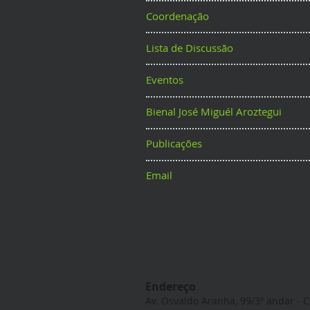
Coordenação
Lista de Discussão
Eventos
Bienal José Miguél Aroztegui
Publicações
Email
Endereço
Av. Osvaldo Aranha, 99/3º andar - C