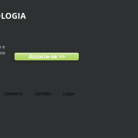
OLOGIA
o e
nte
Associe-se >>
Cadastro
Contato
Login