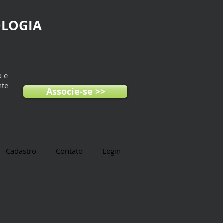
OLOGIA
o e
nte
Associe-se >>
Cadastro
Contato
Login