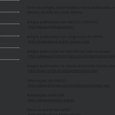
Diversos artigos, dissertações e teses publicados n
obtidos através dos links abaixo:
Artigos publicados nos ENCACs e ENTACs
http://www.infohab.org.br/
Artigos publicados nos congressos da IBPSA
http://www.ibpsa.org/m_papers.asp
Artigos publicados em periódicos internacionais
http://www.periodicos.capes.gov.br/portugues/ind
Artigos publicados na revista Ambiente Construído
http://seer.ufrgs.br/ambienteconstruido
Publicações do PROCEL
http://www.eletrobras.com/elb/procel/main.asp
Publicações HABITARE
http://www.habitare.org.br
Teses no portal da CAPES
http://acessolivre.capes.gov.br/