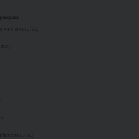
 pesquisa
io Ambiente (UFSC)
UFAL)
)
S)
ificações (UFSC)